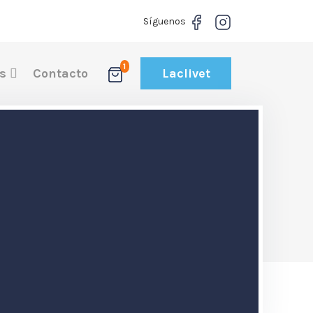
Síguenos
1
os
Contacto
Laclivet