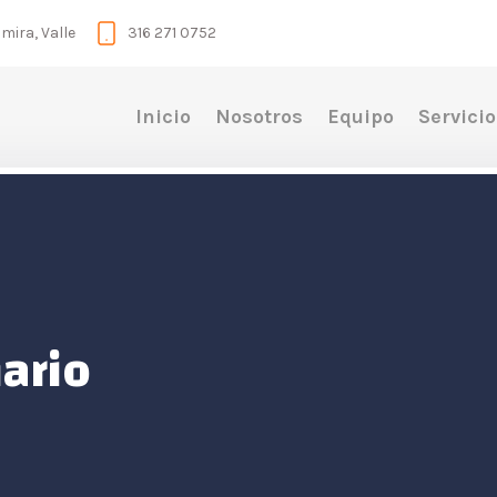
mira, Valle
316 271 0752
Inicio
Nosotros
Equipo
Servici
ario