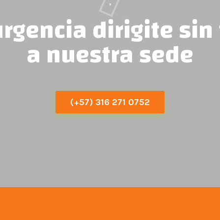
,
rgencia dirigite sin
a nuestra sede
(+57) 316 271 0752