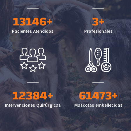
15650
+
4
+
Pacientes Atendidos
Profesionales
14400
+
71480
+
Intervenciones Quirúrgicas
Mascotas embellecidas