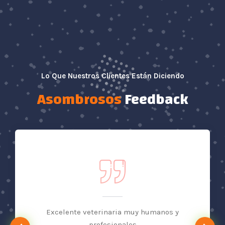
Lo Que Nuestros Clientes Están Diciendo
Asombrosos
Feedback
tas,
Excelente veterinaria muy humanos y
is
profesionales
nu