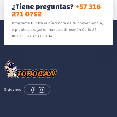
¿Tiene preguntas?
+57 316
271 0752
Programa tu cita el día y hora de tu conveniencia,
o pídelo ¡para ya! en nuestra dirección Calle 35
#24-31 - Palmira, Valle.
Síguenos