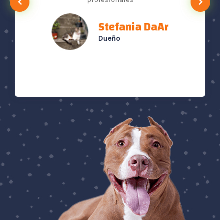
en
Stefania DaAr
Dueño