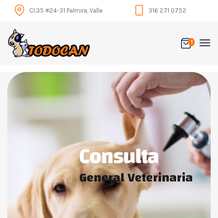
Cl.35 #24-31 Palmira, Valle
316 271 0752
1
Consulta
General Veterinaria